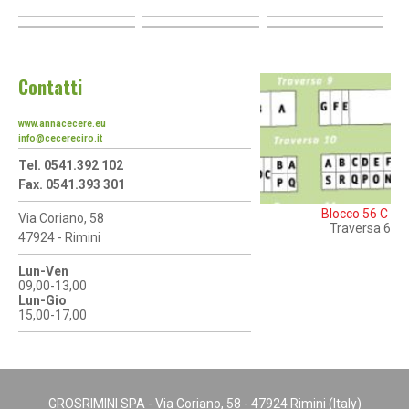
Contatti
www.annacecere.eu
info@cecereciro.it
Tel. 0541.392 102
Fax. 0541.393 301
Blocco 56 C
Via Coriano, 58
Traversa 6
47924 - Rimini
Lun-Ven
09,00-13,00
Lun-Gio
15,00-17,00
GROSRIMINI SPA - Via Coriano, 58 - 47924 Rimini (Italy)