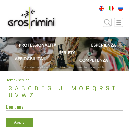
Home
› Service ›
3
A
B
C
D
E
G
I
J
L
M
O
P
Q
R
S
T
U
V
W
Z
Company: