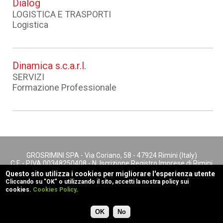
Dialog
LOGISTICA E TRASPORTI
Logistica
Dinamica s.c.a.r.l.
SERVIZI
Formazione Professionale
GROSRIMINI SPA - Via Coriano, 58 - 47924 Rimini (Italy)
C.F. - P.IVA 00348250408 - N. Iscrizione Registro Imprese di Rimini
- REA n. 147622
Questo sito utilizza i cookies per migliorare l'esperienza utente
footer menu
Cliccando su "OK" o utilizzando il sito, accetti la nostra policy sui
cookies.
Cookies Policy
.
Cookies Policy
Privacy
powered by
Rubiko
OK
No