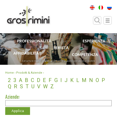
Home
› Prodotti & Aziende ›
2
3
A
B
C
D
E
F
G
I
J
K
L
M
N
O
P
Q
R
S
T
U
V
W
Z
Aziende: