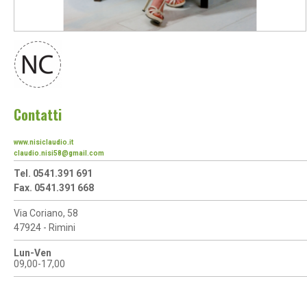
Contatti
www.nisiclaudio.it
claudio.nisi58@gmail.com
Tel. 0541.391 691
Fax. 0541.391 668
Via Coriano, 58
47924 - Rimini
Lun-Ven
09,00-17,00