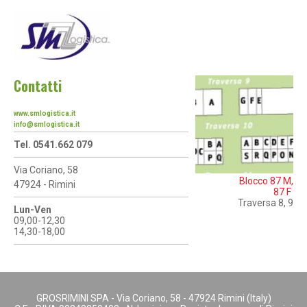
Contatti
www.smlogistica.it
info@smlogistica.it
Tel. 0541.662 079
Via Coriano, 58
Blocco 87 M,
47924 - Rimini
87 F
Traversa 8, 9
Lun-Ven
09,00-12,30
14,30-18,00
GROSRIMINI SPA - Via Coriano, 58 - 47924 Rimini (Italy)