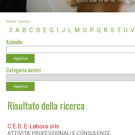
Home
› Servizi ›
3
A
B
C
D
E
G
I
J
L
M
O
P
Q
R
S
T
U
Aziende:
Categoria servizi
Risultato della ricerca
C.E.D. E-Labora srls
ATTIVITA' PROFESSIONALI E CONSULENZE