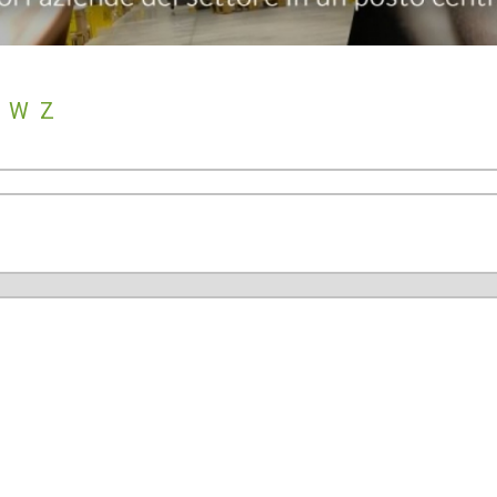
V
W
Z