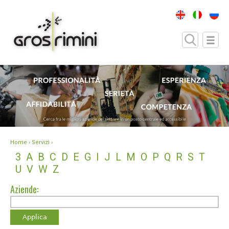
Home
› Servizi ›
3
A
B
C
D
E
G
I
J
L
M
O
P
Q
R
S
T
U
V
W
Z
Aziende: