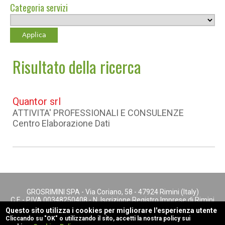
Categoria servizi
Risultato della ricerca
Quantor srl
ATTIVITA' PROFESSIONALI E CONSULENZE
Centro Elaborazione Dati
GROSRIMINI SPA - Via Coriano, 58 - 47924 Rimini (Italy)
C.F. - P.IVA 00348250408 - N. Iscrizione Registro Imprese di Rimini
- REA n. 147622
Questo sito utilizza i cookies per migliorare l'esperienza utente
footer menu
Cliccando su "OK" o utilizzando il sito, accetti la nostra policy sui