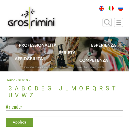
Home
› Servizi ›
3
A
B
C
D
E
G
I
J
L
M
O
P
Q
R
S
T
U
V
W
Z
Aziende: